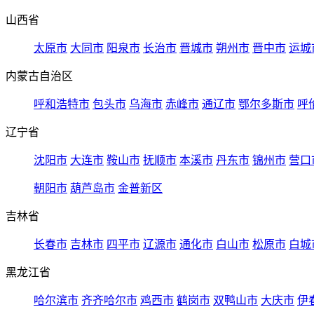
山西省
太原市
大同市
阳泉市
长治市
晋城市
朔州市
晋中市
运城
内蒙古自治区
呼和浩特市
包头市
乌海市
赤峰市
通辽市
鄂尔多斯市
呼
辽宁省
沈阳市
大连市
鞍山市
抚顺市
本溪市
丹东市
锦州市
营口
朝阳市
葫芦岛市
金普新区
吉林省
长春市
吉林市
四平市
辽源市
通化市
白山市
松原市
白城
黑龙江省
哈尔滨市
齐齐哈尔市
鸡西市
鹤岗市
双鸭山市
大庆市
伊