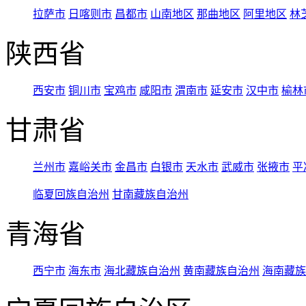
拉萨市
日喀则市
昌都市
山南地区
那曲地区
阿里地区
林
陕西省
西安市
铜川市
宝鸡市
咸阳市
渭南市
延安市
汉中市
榆林
甘肃省
兰州市
嘉峪关市
金昌市
白银市
天水市
武威市
张掖市
平
临夏回族自治州
甘南藏族自治州
青海省
西宁市
海东市
海北藏族自治州
黄南藏族自治州
海南藏族