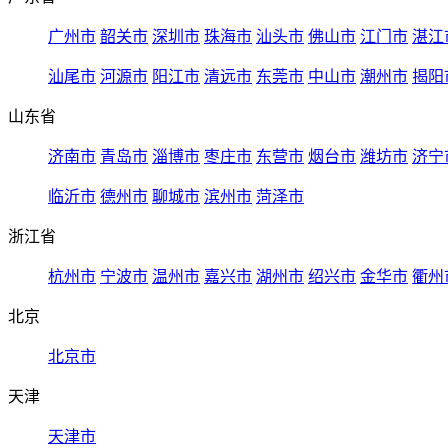
广州市
韶关市
深圳市
珠海市
汕头市
佛山市
江门市
湛江
汕尾市
河源市
阳江市
清远市
东莞市
中山市
潮州市
揭阳
山东省
济南市
青岛市
淄博市
枣庄市
东营市
烟台市
潍坊市
济宁
临沂市
德州市
聊城市
滨州市
菏泽市
浙江省
杭州市
宁波市
温州市
嘉兴市
湖州市
绍兴市
金华市
衢州
北京
北京市
天津
天津市