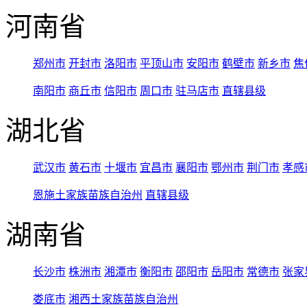
河南省
郑州市
开封市
洛阳市
平顶山市
安阳市
鹤壁市
新乡市
焦
南阳市
商丘市
信阳市
周口市
驻马店市
直辖县级
湖北省
武汉市
黄石市
十堰市
宜昌市
襄阳市
鄂州市
荆门市
孝感
恩施土家族苗族自治州
直辖县级
湖南省
长沙市
株洲市
湘潭市
衡阳市
邵阳市
岳阳市
常德市
张家
娄底市
湘西土家族苗族自治州