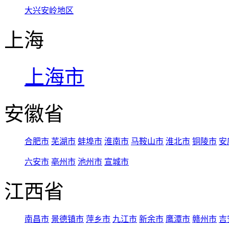
大兴安岭地区
上海
上海市
安徽省
合肥市
芜湖市
蚌埠市
淮南市
马鞍山市
淮北市
铜陵市
安
六安市
亳州市
池州市
宣城市
江西省
南昌市
景德镇市
萍乡市
九江市
新余市
鹰潭市
赣州市
吉