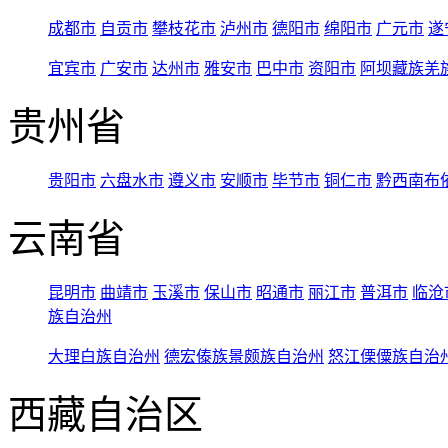
成都市
自贡市
攀枝花市
泸州市
德阳市
绵阳市
广元市
遂
宜宾市
广安市
达州市
雅安市
巴中市
资阳市
阿坝藏族羌
贵州省
贵阳市
六盘水市
遵义市
安顺市
毕节市
铜仁市
黔西南布
云南省
昆明市
曲靖市
玉溪市
保山市
昭通市
丽江市
普洱市
临沧
族自治州
大理白族自治州
德宏傣族景颇族自治州
怒江傈僳族自治
西藏自治区