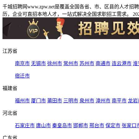
千城招聘网www.zpw.net是覆盖全国各省、市、区县的人
历，企业可直招本地人才，一站式解决全国求职招工需求。 2026
江苏省
南京市
无锡市
徐州市
常州市
苏州市
南通市
连云港市
淮
宿迁市
福建省
福州市
厦门市
莆田市
三明市
泉州市
漳州市
南平市
龙岩
河北省
石家庄市
唐山市
秦皇岛市
邯郸市
邢台市
保定市
张家口
广东省