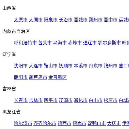
山西省
太原市
大同市
阳泉市
长治市
晋城市
朔州市
晋中市
运城
内蒙古自治区
呼和浩特市
包头市
乌海市
赤峰市
通辽市
鄂尔多斯市
呼
辽宁省
沈阳市
大连市
鞍山市
抚顺市
本溪市
丹东市
锦州市
营口
朝阳市
葫芦岛市
金普新区
吉林省
长春市
吉林市
四平市
辽源市
通化市
白山市
松原市
白城
黑龙江省
哈尔滨市
齐齐哈尔市
鸡西市
鹤岗市
双鸭山市
大庆市
伊