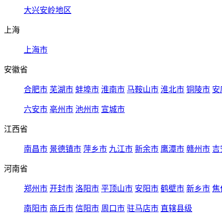
大兴安岭地区
上海
上海市
安徽省
合肥市
芜湖市
蚌埠市
淮南市
马鞍山市
淮北市
铜陵市
安
六安市
亳州市
池州市
宣城市
江西省
南昌市
景德镇市
萍乡市
九江市
新余市
鹰潭市
赣州市
吉
河南省
郑州市
开封市
洛阳市
平顶山市
安阳市
鹤壁市
新乡市
焦
南阳市
商丘市
信阳市
周口市
驻马店市
直辖县级