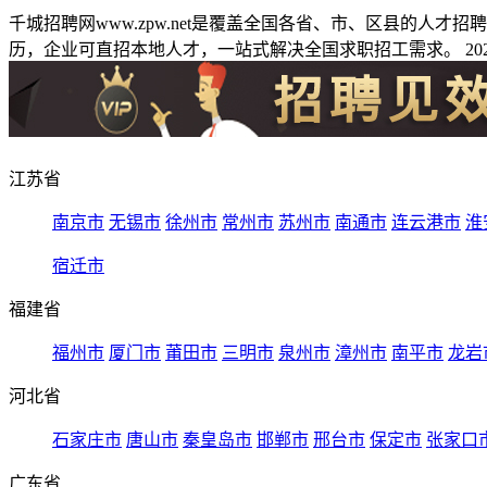
千城招聘网www.zpw.net是覆盖全国各省、市、区县的人
历，企业可直招本地人才，一站式解决全国求职招工需求。 2026
江苏省
南京市
无锡市
徐州市
常州市
苏州市
南通市
连云港市
淮
宿迁市
福建省
福州市
厦门市
莆田市
三明市
泉州市
漳州市
南平市
龙岩
河北省
石家庄市
唐山市
秦皇岛市
邯郸市
邢台市
保定市
张家口
广东省