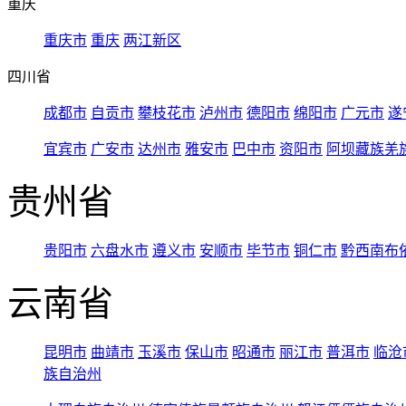
重庆
重庆市
重庆
两江新区
四川省
成都市
自贡市
攀枝花市
泸州市
德阳市
绵阳市
广元市
遂
宜宾市
广安市
达州市
雅安市
巴中市
资阳市
阿坝藏族羌
贵州省
贵阳市
六盘水市
遵义市
安顺市
毕节市
铜仁市
黔西南布
云南省
昆明市
曲靖市
玉溪市
保山市
昭通市
丽江市
普洱市
临沧
族自治州