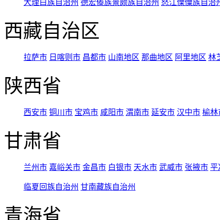
大理白族自治州
德宏傣族景颇族自治州
怒江傈僳族自治
西藏自治区
拉萨市
日喀则市
昌都市
山南地区
那曲地区
阿里地区
林
陕西省
西安市
铜川市
宝鸡市
咸阳市
渭南市
延安市
汉中市
榆林
甘肃省
兰州市
嘉峪关市
金昌市
白银市
天水市
武威市
张掖市
平
临夏回族自治州
甘南藏族自治州
青海省