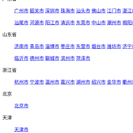
广州市
韶关市
深圳市
珠海市
汕头市
佛山市
江门市
湛江
汕尾市
河源市
阳江市
清远市
东莞市
中山市
潮州市
揭阳
山东省
济南市
青岛市
淄博市
枣庄市
东营市
烟台市
潍坊市
济宁
临沂市
德州市
聊城市
滨州市
菏泽市
浙江省
杭州市
宁波市
温州市
嘉兴市
湖州市
绍兴市
金华市
衢州
北京
北京市
天津
天津市