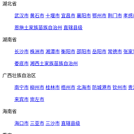
湖北省
武汉市
黄石市
十堰市
宜昌市
襄阳市
鄂州市
荆门市
孝感
恩施土家族苗族自治州
直辖县级
湖南省
长沙市
株洲市
湘潭市
衡阳市
邵阳市
岳阳市
常德市
张家
娄底市
湘西土家族苗族自治州
广西壮族自治区
南宁市
柳州市
桂林市
梧州市
北海市
防城港市
钦州市
贵
来宾市
崇左市
海南省
海口市
三亚市
三沙市
直辖县级